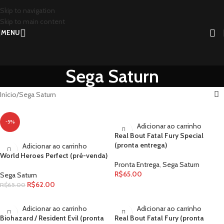
Skip to navigation
Skip to main content
MENU
Sega Saturn
Início
Sega Saturn
-5%
Adicionar ao carrinho
Real Bout Fatal Fury Special
(pronta entrega)
Adicionar ao carrinho
World Heroes Perfect (pré-venda)
Pronta Entrega
,
Sega Saturn
R$
65.00
Sega Saturn
R$
62.00
R$
65.00
Adicionar ao carrinho
Adicionar ao carrinho
Biohazard / Resident Evil (pronta
Real Bout Fatal Fury (pronta