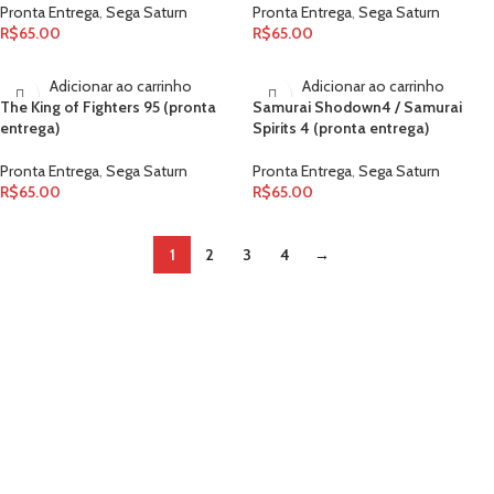
Pronta Entrega
,
Sega Saturn
Pronta Entrega
,
Sega Saturn
R$
65.00
R$
65.00
Adicionar ao carrinho
Adicionar ao carrinho
The King of Fighters 95 (pronta
Samurai Shodown4 / Samurai
entrega)
Spirits 4 (pronta entrega)
Pronta Entrega
,
Sega Saturn
Pronta Entrega
,
Sega Saturn
R$
65.00
R$
65.00
1
2
3
4
→