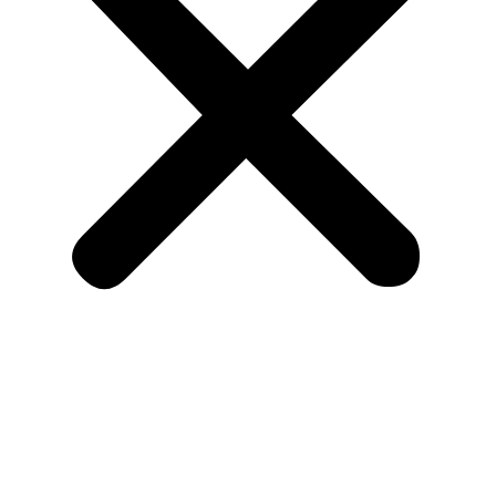
Início
Box’es Especiais
Playstation
Playstation 2
Sega CD/Mega Drive/Master System